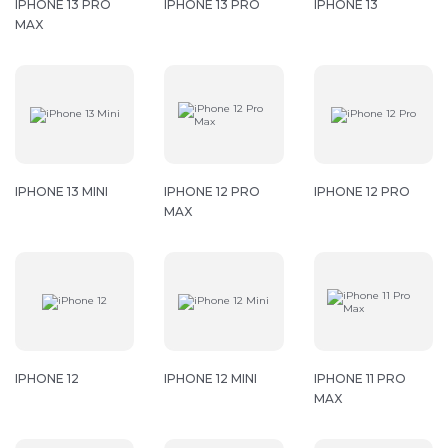
IPHONE 13 PRO
IPHONE 13 PRO
IPHONE 13
MAX
Попадание жидкости внутрь корпуса.
Сильное давление на аппарат.
Перегрев или переохлаждение устройства.
Основные признаки неисправности:
IPHONE 13 MINI
IPHONE 12 PRO
IPHONE 12 PRO
Сетка трещин, сколы.
MAX
Искажение цветов, пятна.
Мерцание, пропадание изображения.
Отслоение стекла от матрицы.
Если ваш iPhone 13 демонстрирует подобные
IPHONE 12
IPHONE 12 MINI
IPHONE 11 PRO
MAX
симптомы, важно сразу же провести диагностику.
Наш сервисный центр оснащен современным