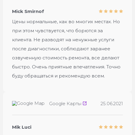
Замена стекла iPhone
Mick Smirnof
Замена заднего стекла iPhone
Цены нормальные, как во многих местах. Но
Обмен iPhone на новый
при этом чувствуется, что борются за
клиента. Не разводят на ненужные услуги
Выкуп устройства iPhone
после диагностики, соблюдают заранее
Замена разговорного динамика
озвученную стоимость ремонта, все делают
быстро. Очень приятные впечатления. Точно
Замена разъема питания
буду обращаться и рекомендую всем.
Замена основной камеры
Ремонт FaceID
Google Карты
25.06.2021
Mik Luci