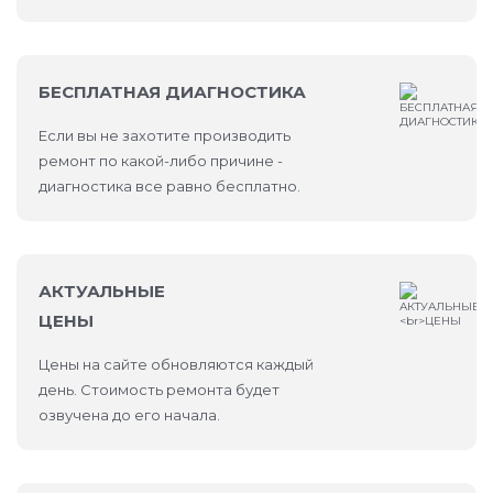
Тщательное тестирование всех функций
после ремонта.
БЕСПЛАТНАЯ ДИАГНОСТИКА
Выдача гарантии на выполненную работу и
Если вы не захотите производить
установленную деталь.
ремонт по какой-либо причине -
диагностика все равно бесплатно.
Наши опытные специалисты бережно выполняют
все операции, обеспечивая высокое качество
результата.
АКТУАЛЬНЫЕ
Где поменять экран Айфона 13 в
ЦЕНЫ
Москве
Цены на сайте обновляются каждый
день. Стоимость ремонта будет
Если вы ищете, где поменять экран iPhone
озвучена до его начала.
13 в Москве с гарантией качества, добро
пожаловать в сервисный центр MacSouls. Мы
предлагаем: