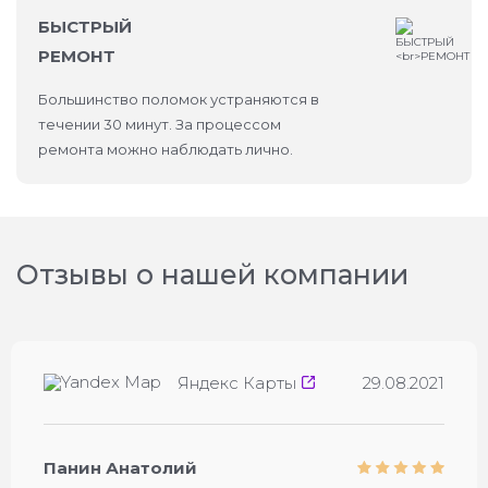
БЫСТРЫЙ
Срочный ремонт iPhone 13.
РЕМОНТ
Бесплатную и оперативную диагностику.
Большинство поломок устраняются в
течении 30 минут. За процессом
Использование качественных запчастей
ремонта можно наблюдать лично.
Apple.
Прозрачную гарантию на все
оказанные услуги.
Отзывы о нашей компании
Оставьте заявку на сайте или приезжайте сразу —
наши мастера быстро решат вашу проблему.
Яндекс Карты
29.08.2021
Преимущества нашего сервиса
Почему клиенты выбирают нас для ремонта iPhone
Панин Анатолий
13: