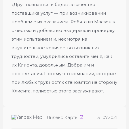
«Друг познаётся в беде», а качество
Опытные мастера, знающие все
поставщика услуг — при возникновении
особенности модели.
проблем с их оказанием. Ребята из Macsouls
с честью и доблестью выдержали проверку
Долгосрочная гарантия на все виды работ.
этим испытанием и, несмотря на
Честные цены без скрытых доплат.
внушительное количество возникших
Удобное расположение в Москве.
трудностей, умудрились оставить меня, как
их Клиента, довольным. Добра им и
Если ваш iPhone 13 получил повреждения, не
процветания. Потому что компании, которые
откладывайте восстановление — доверьте его
при любых трудностях становятся на сторону
профессионалам из MacSouls!
Клиента, полностью этого заслуживают.
Замена аккумулятора iPhone
Яндекс Карты
31.07.2021
Замена дисплея экрана iPhone