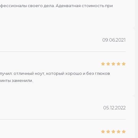
офессионалы своего дела. Адекватная стоимость при
09.06.2021
получил: отличный ноут, который хорошо и без глюков
винты заменили.
05.12.2022