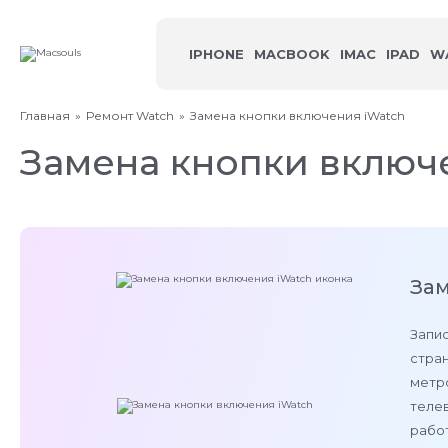
IPHONE
MACBOOK
IMAC
IPAD
W
Главная
Ремонт Watch
Замена кнопки включения iWatch
Замена кнопки включ
Зам
Запис
стран
метро
теле
работ