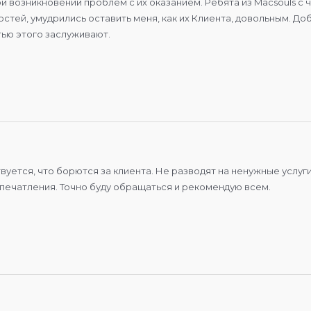
при возникновении проблем с их оказанием. Ребята из Macsouls
стей, умудрились оставить меня, как их Клиента, довольным. До
тью этого заслуживают.
твуется, что борются за клиента. Не разводят на ненужные услу
печатления. Точно буду обращаться и рекомендую всем.