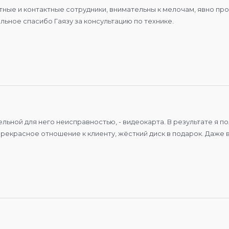
тные и контактные сотрудники, внимательны к мелочам, явно пр
ьное спасибо Гаязу за консультацию по технике.
ательной для него неисправностью, - видеокарта. В результате я 
рекрасное отношение к клиенту, жёсткий диск в подарок. Даже 