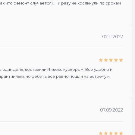
к что ремонт случается). Ни разу не косякнули по срокам
07.11.2022
 один день, доставили Яндекс курьером. Все удобно и
арантийным, но ребята все равно пошли на встречу и
07.09.2022