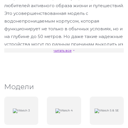
любителей активного образа жизни и путешествий.
Это усовершенствованная модель с
водонепроницаемым корпусом, которая
функционирует не только в обычных условиях, но и
на глубине до 50 метров. Но даже такие надежные
устройства могут по разным причинам выходить из
читать все
строя, что негативно сказывается на качестве
жизни их владельцев. Если вы столкнулись с
поломкой умных часов, то обращайтесь в наш
специализированный сервис, где выполнят
ремонт iWatch качественно и быстро.
В
Модели
зависимости от типа неисправности или поломки
мастера используют профессиональные
программы, сертифицированные и оригинальные
запчасти, детали. На все виды услуг
предоставляется гарантия.